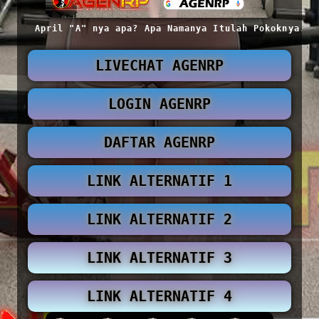
April "A" nya apa? Apa Namanya Itulah Pokoknya.
LIVECHAT AGENRP
LOGIN AGENRP
DAFTAR AGENRP
LINK ALTERNATIF 1
LINK ALTERNATIF 2
LINK ALTERNATIF 3
LINK ALTERNATIF 4